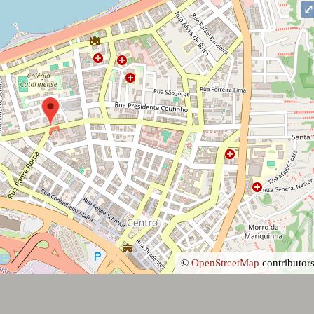
©
OpenStreetMap
contributors