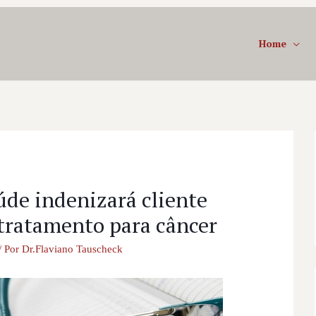
Home
úde indenizará cliente
tratamento para câncer
/ Por
Dr.Flaviano Tauscheck