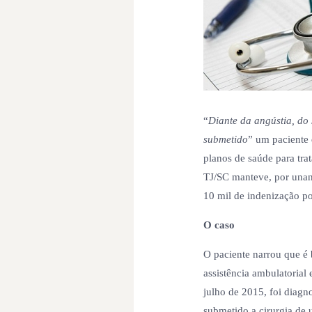
“
Diante da angústia, do 
submetido
” um paciente
planos de saúde para tra
TJ/SC manteve, por unan
10 mil de indenização po
O caso
O paciente narrou que é 
assistência ambulatorial
julho de 2015, foi diagn
submetido a cirurgia de 